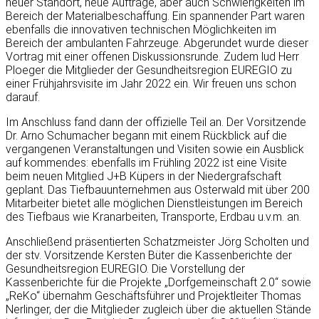
neuer Standort, neue Aufträge, aber auch Schwierigkeiten im
Bereich der Materialbeschaffung. Ein spannender Part waren
ebenfalls die innovativen technischen Möglichkeiten im
Bereich der ambulanten Fahrzeuge. Abgerundet wurde dieser
Vortrag mit einer offenen Diskussionsrunde. Zudem lud Herr
Ploeger die Mitglieder der Gesundheitsregion EUREGIO zu
einer Frühjahrsvisite im Jahr 2022 ein. Wir freuen uns schon
darauf.
Im Anschluss fand dann der offizielle Teil an. Der Vorsitzende
Dr. Arno Schumacher begann mit einem Rückblick auf die
vergangenen Veranstaltungen und Visiten sowie ein Ausblick
auf kommendes: ebenfalls im Frühling 2022 ist eine Visite
beim neuen Mitglied J+B Küpers in der Niedergrafschaft
geplant. Das Tiefbauunternehmen aus Osterwald mit über 200
Mitarbeiter bietet alle möglichen Dienstleistungen im Bereich
des Tiefbaus wie Kranarbeiten, Transporte, Erdbau u.v.m. an.
Anschließend präsentierten Schatzmeister Jörg Scholten und
der stv. Vorsitzende Kersten Büter die Kassenberichte der
Gesundheitsregion EUREGIO. Die Vorstellung der
Kassenberichte für die Projekte „Dorfgemeinschaft 2.0“ sowie
„ReKo“ übernahm Geschäftsführer und Projektleiter Thomas
Nerlinger, der die Mitglieder zugleich über die aktuellen Stände