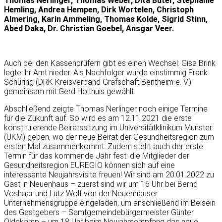
Thomas Nerlinger, Thomas Weber, Dita Büter, Stephanie
Hemling, Andrea Hempen, Dirk Wortelen, Christoph
Almering, Karin Ammeling, Thomas Kolde, Sigrid Stinn,
Abed Daka, Dr. Christian Goebel, Ansgar Veer.
Auch bei den Kassenprüfern gibt es einen Wechsel: Gisa Brink
legte ihr Amt nieder. Als Nachfolger wurde einstimmig Frank
Schüring (DRK Kreisverband Grafschaft Bentheim e. V.)
gemeinsam mit Gerd Holthuis gewählt.
Abschließend zeigte Thomas Nerlinger noch einige Termine
für die Zukunft auf. So wird es am 12.11.2021 die erste
konstituierende Beiratssitzung im Universitätklinikum Münster
(UKM) geben, wo der neue Beirat der Gesundheitsregion zum
ersten Mal zusammenkommt. Zudem steht auch der erste
Termin für das kommende Jahr fest: die Mitglieder der
Gesundheitsregion EUREGIO können sich auf eine
interessante Neujahrsvisite freuen! Wir sind am 20.01.2022 zu
Gast in Neuenhaus – zuerst sind wir um 16 Uhr bei Bernd
Voshaar und Lutz Wolf von der Neuenhauser
Unternehmensgruppe eingeladen, um anschließend im Beisein
des Gastgebers – Samtgemeindebürgermeister Günter
Oldekamp – um 18 Uhr beim Neujahrsempfang das neue