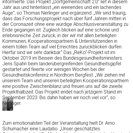
informierte. Das Projekt „Dorfgemeinschaft 2.0“ lief in diesem
Jahr aus und hinterlässt „ein weinendes und ein lachendes
Auge“, so Thomas Nerlinger und ergänzend: „Wir sind traurig,
dass das Forschungsprojekt nach über fünf Jahren mitten in
der Coronazeit ohne eine würdige Abschlussveranstaltung zu
Ende gegangen ist. Zugleich blicken auf eine schöne und
erlebnisreiche Zeit zurück, in der wir mit allen beteiligten
Kommunen, Kooperationspartnern & Unterstützenden in
einem tollen Team auf viel Erreichtes zurückblicken dürfen.
Hierfür sind wir sehr dankbar.“ Das „ReKo“-Projekt ist im
Oktober 2019 im Beisein des Bundesgesundheitsministers
Jens Spahn beim länderübergreifenden Gesundheitsgipfel
gestartet und feierte vor wenigen Wochen bei der
Gesundheitskonferenz in Nordhorn Bergfest. „Wir ziehen mit
unserem Team und unseren beteiligten Kooperationspartnern
eine positive Zwischenbilanz und freuen uns auf die zweite
Projekthalbzeit. Das Projekt endet nach jetzigem Stand im
September 2023. Bis dahin haben wir noch viel vor“, so
Nerlinger.
Impulsbeitrag
Schatzmeister
Geschäftsführer
Adres
Jörg
und
Ploeager
Scholten
Projektleiter
Zum emotionalsten Teil der Veranstaltung hielt Dr. Arno
WAS
(rechts)
Thomas
Schumacher eine Laudatio. „Unser geschätztes
und
Nerlinger
der