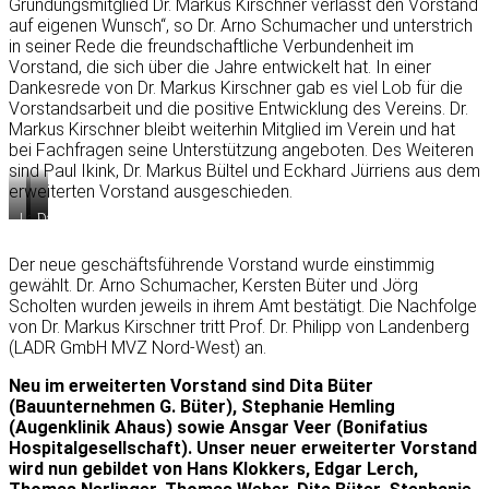
Gründungsmitglied Dr. Markus Kirschner verlässt den Vorstand
stv.
auf eigenen Wunsch“, so Dr. Arno Schumacher und unterstrich
Vorsitzende
in seiner Rede die freundschaftliche Verbundenheit im
Kersten
Büter
Vorstand, die sich über die Jahre entwickelt hat. In einer
(links)
Dankesrede von Dr. Markus Kirschner gab es viel Lob für die
Vorstandsarbeit und die positive Entwicklung des Vereins. Dr.
Markus Kirschner bleibt weiterhin Mitglied im Verein und hat
bei Fachfragen seine Unterstützung angeboten. Des Weiteren
sind Paul Ikink, Dr. Markus Bültel und Eckhard Jürriens aus dem
erweiterten Vorstand ausgeschieden.
Laudatio
Verabschiedung
Dankesrede
Dr.
Dr.
von
Arno
Markus
Dr.
Der neue geschäftsführende Vorstand wurde einstimmig
Schumacher
Kirschner
Markus
gewählt. Dr. Arno Schumacher, Kersten Büter und Jörg
Kirschner
Scholten wurden jeweils in ihrem Amt bestätigt. Die Nachfolge
von Dr. Markus Kirschner tritt Prof. Dr. Philipp von Landenberg
(LADR GmbH MVZ Nord-West) an.
Neu im erweiterten Vorstand sind Dita Büter
(Bauunternehmen G. Büter), Stephanie Hemling
(Augenklinik Ahaus) sowie Ansgar Veer (Bonifatius
Hospitalgesellschaft). Unser neuer erweiterter Vorstand
wird nun gebildet von Hans Klokkers, Edgar Lerch,