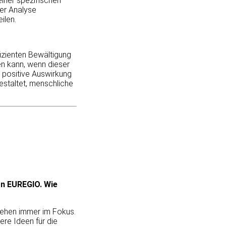
iner spezifischen
er Analyse
ilen.
izienten Bewältigung
en kann, wenn dieser
d positive Auswirkung
gestaltet, menschliche
on EUREGIO. Wie
tehen immer im Fokus.
re Ideen für die