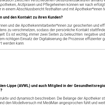
nikation zwischen verschiedenen Gesundheitsakteuren anhand e
potheken, Arztpraxen und Pflegeheimen können wir nach erfolgt
in einem Abschlussbericht festhalten und mit Apotheker*innen te
en und den Kontakt zu ihren Kunden?
nnen und die Apothekenmitarbeiter*innen zur gesicherten und eff
bestens zu verschmelzen, sodass der persönliche Kontakt stattfind
elt. Es ist wichtig, immer zwei Seiten zu beleuchten: negative un
em richtigen Einsatz der Digitalisierung die Prozesse effizienter 
rt werden kann.
en-Lippe (AVWL) und auch Mitglied in der Gesundheitsregi
n?
truktiv und dynamisch beschreiben. Die Belange der Apotheker s
und den Modellversuch mit MediMan angesprochen fühlt und weite