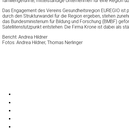
familiengeführte, mittelständige Unternehmen für eine Region üb
Das Engagement des Vereins Gesundheitsregion EUREGIO ist prä
durch den Strukturwandel für die Region ergeben, stehen zune
das Bundesministerium für Bildung und Forschung (BMBF) geför
Satellitenstützpunkt entstehen. Die Firma Krone ist dabei als st
Bericht: Andrea Hildner
Fotos: Andrea Hildner, Thomas Nerlinger