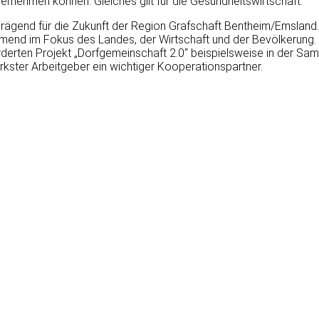
ernehmen können. Gleiches gilt für die Gesundheitswirtschaft.
gend für die Zukunft der Region Grafschaft Bentheim/Emsland. 
hmend im Fokus des Landes, der Wirtschaft und der Bevölkerung.
derten Projekt „Dorfgemeinschaft 2.0“ beispielsweise in der Sa
ärkster Arbeitgeber ein wichtiger Kooperationspartner.