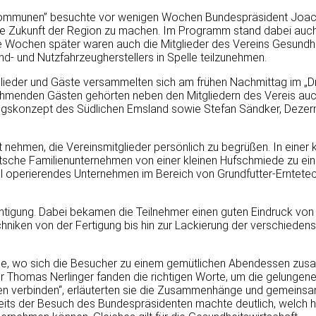
n Kommunen” besuchte vor wenigen Wochen Bundespräsident Joa
e Zukunft der Region zu machen. Im Programm stand dabei auch
 Wochen später waren auch die Mitglieder des Vereins Gesundh
nd- und Nutzfahrzeugherstellers in Spelle teilzunehmen.
glieder und Gäste versammelten sich am frühen Nachmittag im „Dr
hmenden Gästen gehörten neben den Mitgliedern des Vereis auc
skonzept des Südlichen Emsland sowie Stefan Sändker, Dezerne
ht nehmen, die Vereinsmitglieder persönlich zu begrüßen. In einer 
utsche Familienunternehmen von einer kleinen Hufschmiede zu ei
onal operierendes Unternehmen im Bereich von Grundfutter-Erntetec
htigung. Dabei bekamen die Teilnehmer einen guten Eindruck von
niken von der Fertigung bis hin zur Lackierung der verschieden
one, wo sich die Besucher zu einem gemütlichen Abendessen zu
Thomas Nerlinger fanden die richtigen Worte, um die gelungene 
en verbinden“, erläuterten sie die Zusammenhänge und gemeinsa
reits der Besuch des Bundespräsidenten machte deutlich, welch