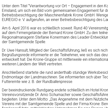
Unter dem Titel “Verantwortung vor Ort – Engagement in de
Emsland, um sich ein Bild vom gemeinsamen Engagement für di
Betriebsbesichtigung der Maschinenfabrik Krone GmbH. Wenige
EUREGIO e. V. aufgerufen, an einer Betriebsbesichtigung des La
Am 6. April 2016 war es schließlich soweit. Rund 40 Vereinsmit
auf dem Firmengelände der Bernard Krone GmbH. Zu den teilne
Regionalmanagerin Stefanie Konermann des Leader-Entwicklung
der Samtgemeinde Spelle.
Dr. Uwe Hansult, Mitglied der Geschäftsführung, ließ es sich nic
Begrüßungsrede informierte er die Teilnehmer, wie sich das de
entwickelt hat. Die Krone-Gruppe ist mittlerweile ein internati
weiteren Ländern der Welt vertreten.
Anschließend startete die rund anderthalb stündige Werksbesic
Endmontage der Landmaschinen. Sie informierten sich über Tech
Futterernte wie z. B. der Rundballenpresse.
Der beeindruckende Rundgang endete schließlich im Hotel Kr
Vereinsvorsitzende Dr. Arno Schumacher sowie Geschäftsführer 
begleiten. Unter dem Motto: „Das Angenehme mit dem Nützlich
Vereins mit der Samtgemeinde Spelle und der Firma Krone. Be