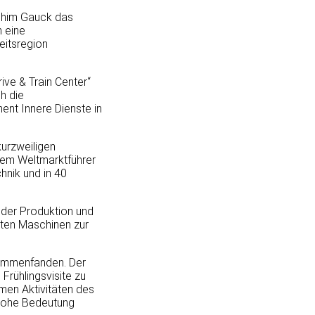
chim Gauck das
 eine
eitsregion
ive & Train Center“
h die
nt Innere Dienste in
kurzweiligen
nem Weltmarktführer
hnik und in 40
 der Produktion und
sten Maschinen zur
sammenfanden. Der
Frühlingsvisite zu
men Aktivitäten des
 hohe Bedeutung