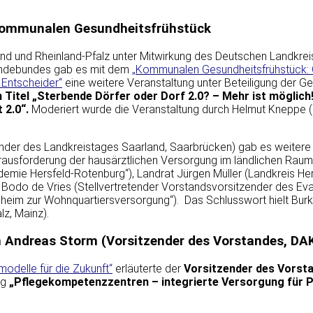
 kommunalen Gesundheitsfrühstück
nd und Rheinland-Pfalz unter Mitwirkung des Deutschen Landkrei
indebundes gab es mit dem
„Kommunalen Gesundheitsfrühstück: 
Entscheider“
eine weitere Veranstaltung unter Beteiligung der G
itel „Sterbende Dörfer oder Dorf 2.0? – Mehr ist möglich!“
 2.0“.
Moderiert wurde die Veranstaltung durch Helmut Kneppe 
der des Landkreistages Saarland, Saarbrücken) gab es weitere
erausforderung der hausärztlichen Versorgung im ländlichen Rau
mie Hersfeld-Rotenburg“), Landrat Jürgen Müller (Landkreis Her
Dr. Bodo de Vries (Stellvertretender Vorstandsvorsitzender des Ev
eheim zur Wohnquartiersversorgung“). Das Schlusswort hielt Burk
z, Mainz).
h Andreas Storm (Vorsitzender des Vorstandes, DA
delle für die Zukunft“
erläuterte der
Vorsitzender des Vorst
ag
„Pflegekompetenzzentren – integrierte Versorgung für P