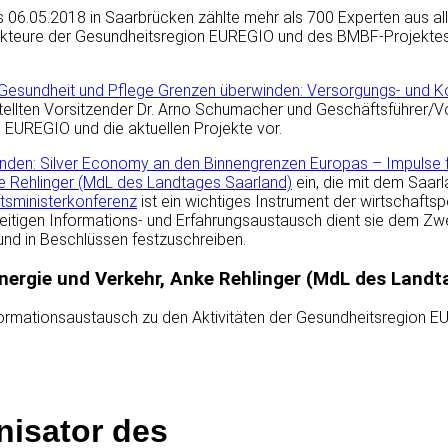
s 06.05.2018 in Saarbrücken zählte mehr als 700 Experten aus al
 Akteure der Gesundheitsregion EUREGIO und des BMBF-Projekte
t Gesundheit und Pflege Grenzen überwinden: Versorgungs- und 
tellten Vorsitzender Dr. Arno Schumacher und Geschäftsführer/Vo
EUREGIO und die aktuellen Projekte vor.
den: Silver Economy an den Binnengrenzen Europas – Impulse für
Anke Rehlinger (MdL des Landtages Saarland)
ein, die mit dem Saarl
tsministerkonferenz
ist ein wichtiges Instrument der wirtschaftsp
itigen Informations- und Erfahrungsaustausch dient sie dem 
nd in Beschlüssen festzuschreiben.
 Energie und Verkehr, Anke Rehlinger (MdL des Land
rmationsaustausch zu den Aktivitäten der Gesundheitsregion E
nisator des