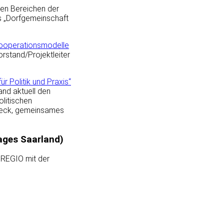
len Bereichen der
s „Dorfgemeinschaft
Kooperationsmodelle
rstand/Projektleiter
 Politik und Praxis“
and aktuell den
olitischen
Zweck, gemeinsames
tages Saarland)
UREGIO mit der