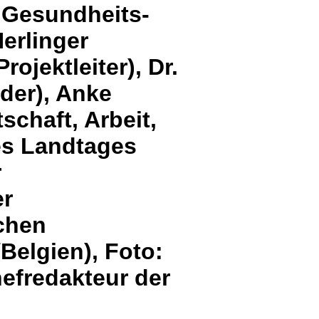
 Gesundheits-
erlinger
rojektleiter), Dr.
der), Anke
schaft, Arbeit,
es Landtages
r
er
chen
Belgien), Foto:
efredakteur der