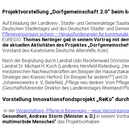
Projektvorstellung „Dorfgemeinschaft 2.0“ beim
Auf Einladung der Landkreis-, Städte- und Gemeindetage Saarla
Deutschen Städtetages und des Deutschen Städte- und Geme
Pflegeversorgung sichern – Herausforderungen für kommunale 
EUREGIO.
Thomas Nerlinger gab in seinem Vortrag mit dem T
die aktuellen Aktivitäten des Projektes „Dorfgemeinschaft
Vorstand des Kuratoriums Deutsche Altershilfe, Köln).
Nach der Begrüßung durch Landrat Udo Recktenwald (Vorsitzen
Landrat Dr. Michael H. Koch (Landkreis Hersfeld-Rotenburg, „H
medizinischen Nachwuchskräften am Beispiel der Hausarztakade
Strategie des Kreises Herford: Ein Beispiel für andere!?“) und 
Johanneswerks e. V., Bielefeld, „Pflege neu denken: Vom Pfleg
(Geschäftsführender Direktor des Landkreistages Rheinland-Pfal
Vorstellung Innovationsfondsprojekt „ReKo“ durc
In der
Veranstaltung „Pflege in
Bewegung – neue Versorgungsmo
Gesundheit, Andreas Storm (Minister a. D.)
in seinem Vortr
multimorbide Menschen“
das Projektvorhaben.