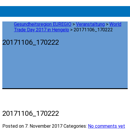
Gesundheitsregion EUREGIO
>
Veranstaltung
>
World
Trade Day 2017 in Hengelo
>
20171106_170222
20171106_170222
20171106_170222
Posted on 7. November 2017
Categories:
No comments yet