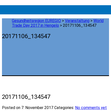
Gesundheitsregion EUREGIO
>
Veranstaltung
>
World
Trade Day 2017 in Hengelo
>
20171106_134547
20171106_134547
20171106_134547
Posted on 7. November 2017
Categories:
No comments yet