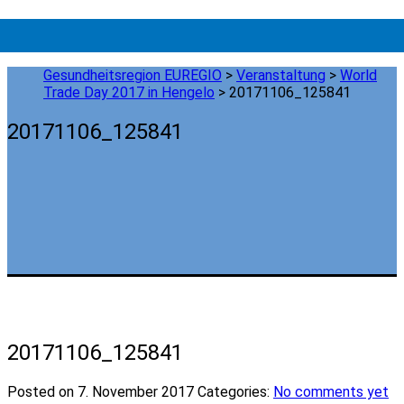
Gesundheitsregion EUREGIO
>
Veranstaltung
>
World
Trade Day 2017 in Hengelo
>
20171106_125841
20171106_125841
20171106_125841
Posted on 7. November 2017
Categories:
No comments yet