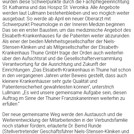
würden diese Schwerpunkte durch die Fachpflegeeinrichtung
St. Katharina und das Hospiz St. Veronika. Alle Angebote
werden laut Lullmann bestehenbleiben und wo möglich weiter
ausgebaut. So werde ab April ein neuer Oberarzt mit
Schwerpunkt Pneumologie in der Inneren Medizin beginnen.
Das sei ein erster Baustein, um das medizinische Angebot des
Elisabeth-Krankenhauses für die Patienten weiter abzurunden.
Als einer der beiden Mehrheitsgesellschafter der Niels-
Stensen-Kliniken und als Mitgesellschafter der Elisabeth-
Krankenhaus Thuine GmbH trage der Orden auch weiterhin
über den Aufsichtsrat und die Gesellschafterversammlung
Verantwortung für die Ausrichtung und Zukunft der
Einrichtungen. „Das Elisabeth-Krankenhaus in Thuine hat schon
in den vergangenen Jahren unter Beweis gestellt, dass auch
kleinere Krankenhäuser sehr gute Qualität und
Patientensicherheit gewährleisten können“, unterstrich
Lullmann: „Es wird unsere gemeinsame Aufgabe sein, diesen
Auftrag im Sinne der Thuiner Franziskanerinnen weiterhin zu
erfüllen.“
Der neue gemeinsame Weg werde den Austausch und die
Weiterentwicklung der Mitarbeitenden in der Verbundsfamilie
noch stärker fördern, erläuterte Dr. Bernd Runde
(Stellvertretender Geschäftsführer Niels-Stensen-Kliniken und