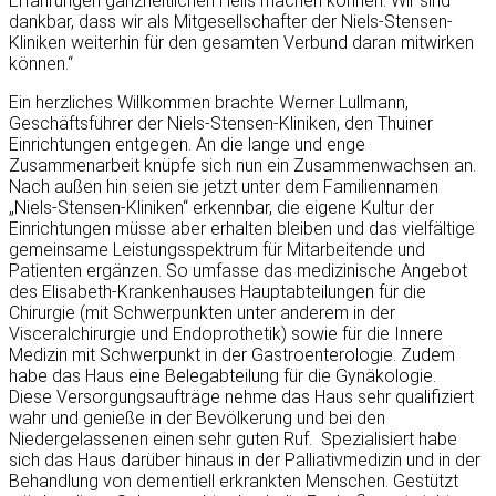
Erfahrungen ganzheitlichen Heils machen können. Wir sind
dankbar, dass wir als Mitgesellschafter der Niels-Stensen-
Kliniken weiterhin für den gesamten Verbund daran mitwirken
können.“
Ein herzliches Willkommen brachte Werner Lullmann,
Geschäftsführer der Niels-Stensen-Kliniken, den Thuiner
Einrichtungen entgegen. An die lange und enge
Zusammenarbeit knüpfe sich nun ein Zusammenwachsen an.
Nach außen hin seien sie jetzt unter dem Familiennamen
„Niels-Stensen-Kliniken“ erkennbar, die eigene Kultur der
Einrichtungen müsse aber erhalten bleiben und das vielfältige
gemeinsame Leistungsspektrum für Mitarbeitende und
Patienten ergänzen. So umfasse das medizinische Angebot
des Elisabeth-Krankenhauses Hauptabteilungen für die
Chirurgie (mit Schwerpunkten unter anderem in der
Visceralchirurgie und Endoprothetik) sowie für die Innere
Medizin mit Schwerpunkt in der Gastroenterologie. Zudem
habe das Haus eine Belegabteilung für die Gynäkologie.
Diese Versorgungsaufträge nehme das Haus sehr qualifiziert
wahr und genieße in der Bevölkerung und bei den
Niedergelassenen einen sehr guten Ruf. Spezialisiert habe
sich das Haus darüber hinaus in der Palliativmedizin und in der
Behandlung von dementiell erkrankten Menschen. Gestützt