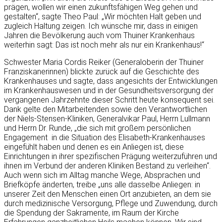
prägen, wollen wir einen zukunftsfähigen Weg gehen und
gestalten“, sagte Theo Paul: „Wir möchten Halt geben und
zugleich Haltung zeigen. Ich wünsche mir, dass in einigen
Jahren die Bevölkerung auch vom Thuiner Krankenhaus
weiterhin sagt: Das ist noch mehr als nur ein Krankenhaus!“
Schwester Maria Cordis Reiker (Generaloberin der Thuiner
Franziskanerinnen) blickte zurück auf die Geschichte des
Krankenhauses und sagte, dass angesichts der Entwicklungen
im Krankenhauswesen und in der Gesundheitsversorgung der
vergangenen Jahrzehnte dieser Schritt heute konsequent sei.
Dank gelte den Mitarbeitenden sowie den Verantwortlichen
der Niels-Stensen-Kliniken, Generalvikar Paul, Herrn Lullmann
und Herrn Dr. Runde, „die sich mit großem persönlichen
Engagement in die Situation des Elisabeth-Krankenhauses
eingefühlt haben und denen es ein Anliegen ist, diese
Einrichtungen in ihrer spezifischen Prägung weiterzuführen und
ihnen im Verbund der anderen Kliniken Bestand zu verleihen“.
Auch wenn sich im Alltag manche Wege, Absprachen und
Briefköpfe änderten, treibe „uns alle dasselbe Anliegen: in
unserer Zeit den Menschen einen Ort anzubieten, an dem sie
durch medizinische Versorgung, Pflege und Zuwendung, durch
die Spendung der Sakramente, im Raum der Kirche