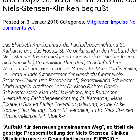
Niels-Stensen-Kliniken begrüßt
Posted on 3. Januar 2018
Categories:
Mitglieder-Impulse
No
comments yet
Das Elisabeth-Krankenhaus, die Fachpflegeeinrichtung St.
Katharina und das Hospiz St. Veronika sind in den Verbund der
Niels-Stensen-Kliniken aufgenommen worden. Darüber freuen
sich (von links) Generalvikar Theo Paul, Geschäftsführer
Werner Lullmann, Generaloberin Schwester Maria Cordis Reiker,
Dr. Bernd Runde (Stellvertretender Geschäftsführer Niels-
Stensen-Kliniken und Personalchef), Generalvikarin Schwester
Maria Angelis, Ärztlicher Leiter Dr. Mario Richter, Oberin
Schwester Maria Manuela Höwelhans, Ingo Rühlmann
(Heimleitung Fachpflegeeinrichtung St. Katharina), Maria
Elisabeth Straten-Barlag (Verwaltungsleitung) sowie Anke
Robbe (Heimleitung Hospiz St. Veronika). Foto: Niels-Stensen-
Kliniken/Michael Schiffbänker.
“Auftakt für den neuen gemeinsamen Weg”, so titelt die
gestrige Pressemitteilung der Niels-Stensen-Kliniken –
Mitglied in unserer Gesundheitsregion EUREGIO –