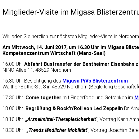
Mitglieder-Visite im Migasa Blisterzent
Wir laden Sie herzlich zur nächsten Mitglieder-Visite in Nordhorn
Am Mittwoch, 14. Juni 2017, um 16.30 Uhr im Migasa Bli
Kompetenzzentrum
Wi
rtschaft
(Manz-Saal)
16.00 Uhr
Abfahrt Bustransfer der Bentheimer Eisenbahn
NINO-Allee 11, 48529 Nordhorn
16.30 Uhr Besichtigung des
Migasa PiVs Blisterzentrum
Walther-Bothe-Str. 8 in 48529 Nordhorn (Begleitung Geschäftsfü
17.30 Uhr
Come together
mit Fingerfood und Getränken im
M
18.00 Uhr
Begrüßung & Rock’n’Roll von Led Zeppelin
Dr. Ar
18.10 Uhr
„Arzneimittel-Therapiesicherheit
“, Vortrag Karin Am
18.30 Uhr
„Trends ländlicher Mobilität
“, Vortrag Joachim Ber