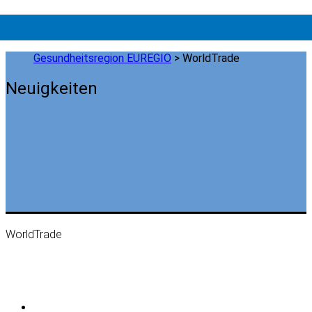
Gesundheitsregion EUREGIO
>
WorldTrade
Neuigkeiten
WorldTrade