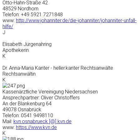
Otto-Hahn-Straße 42
48529 Nordhorn
Telefon: +49 5921 7271848
www:
http://www.johanniter.de/die-johanniter/johanniter-unfall-
hilfe/
J
Elisabeth Jürgenahring
Apothekerin
K
Dr. Anna-Maria Kanter - heller.kanter Rechtsanwälte
Rechtsanwältin
K
Kassenärztliche Vereinigung Niedersachsen
Ansprechpartner: Oliver Christoffers
An der Blankenburg 64
49078 Osnabrück
Telefon: 0541 9498110
Mail:
kvn.osnabrueck [@] kvn.de
www:
https://www.kvn.de
K