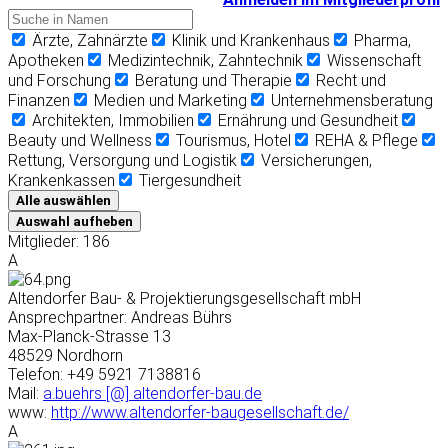
Ärzte, Zahnärzte
Klinik und Krankenhaus
Pharma,
Apotheken
Medizintechnik, Zahntechnik
Wissenschaft
und Forschung
Beratung und Therapie
Recht und
Finanzen
Medien und Marketing
Unternehmensberatung
Architekten, Immobilien
Ernährung und Gesundheit
Beauty und Wellness
Tourismus, Hotel
REHA & Pflege
Rettung, Versorgung und Logistik
Versicherungen,
Krankenkassen
Tiergesundheit
Alle auswählen
Auswahl aufheben
Mitglieder: 186
A
Altendorfer Bau- & Projektierungsgesellschaft mbH
Ansprechpartner: Andreas Bührs
Max-Planck-Strasse 13
48529 Nordhorn
Telefon: +49 5921 7138816
Mail:
a.buehrs [@] altendorfer-bau.de
www:
http://www.altendorfer-baugesellschaft.de/
A