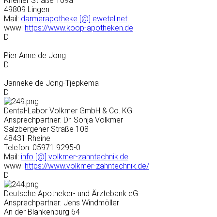
Rheiner Straße 109a
49809 Lingen
Mail:
darmerapotheke [@] ewetel.net
www:
https://www.koop-apotheken.de
D
Pier Anne de Jong
D
Janneke de Jong-Tjepkema
D
Dental-Labor Volkmer GmbH & Co. KG
Ansprechpartner: Dr. Sonja Volkmer
Salzbergener Straße 108
48431 Rheine
Telefon: 05971 9295-0
Mail:
info [@] volkmer-zahntechnik.de
www:
https://www.volkmer-zahntechnik.de/
D
Deutsche Apotheker- und Ärztebank eG
Ansprechpartner: Jens Windmöller
An der Blankenburg 64