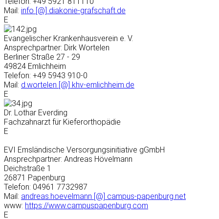
Telefon: +49 5921 811110
Mail:
info [@] diakonie-grafschaft.de
E
Evangelischer Krankenhausverein e. V.
Ansprechpartner: Dirk Wortelen
Berliner Straße 27 - 29
49824 Emlichheim
Telefon: +49 5943 910-0
Mail:
d.wortelen [@] khv-emlichheim.de
E
Dr. Lothar Everding
Fachzahnarzt für Kieferorthopädie
E
EVI Emsländische Versorgungsinitiative gGmbH
Ansprechpartner: Andreas Hövelmann
Deichstraße 1
26871 Papenburg
Telefon: 04961 7732987
Mail:
andreas.hoevelmann [@] campus-papenburg.net
www:
https://www.campuspapenburg.com
E