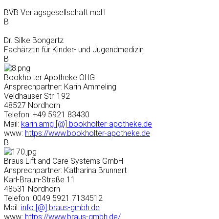
BVB Verlagsgesellschaft mbH
B
Dr. Silke Bongartz
Fachärztin für Kinder- und Jugendmedizin
B
Bookholter Apotheke OHG
Ansprechpartner: Karin Ammeling
Veldhauser Str. 192
48527 Nordhorn
Telefon: +49 5921 83430
Mail:
karin.amg [@] bookholter-apotheke.de
www:
https://www.bookholter-apotheke.de
B
Braus Lift and Care Systems GmbH
Ansprechpartner: Katharina Brunnert
Karl-Braun-Straße 11
48531 Nordhorn
Telefon: 0049 5921 7134512
Mail:
info [@] braus-gmbh.de
www:
https://www.braus-gmbh.de/