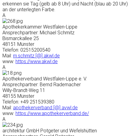
erkennen sie Tag (gelb ab 8 Uhr) und Nacht (blau ab 20 Uhr)
an der unterlegten Farbe.
A
Apothekerkammer Westfalen-Lippe
Ansprechpartner: Michael Schmitz
Bismarckallee 25
48151 Münster
Telefon: 02515200540
Mail:
m.schmitz [@] akwl.de
www:
https://www.akwl.de
A
Apothekerverband Westfalen-Lippe e. V.
Ansprechpartner: Bernd Rademacher
Willy-Brandt-Weg 11
48155 Münster
Telefon: +49 251539380
Mail:
apothekerverband [@] avwl.de
www:
https://www.apothekerverband.de/
A
architektur GmbH Potgeter und Wefelshütten