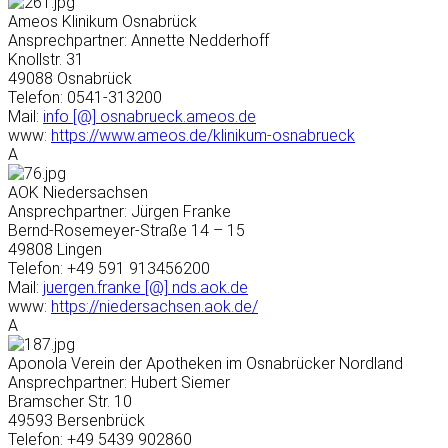
Ameos Klinikum Osnabrück
Ansprechpartner: Annette Nedderhoff
Knollstr. 31
49088 Osnabrück
Telefon: 0541-313200
Mail:
info [@] osnabrueck.ameos.de
www:
https://www.ameos.de/klinikum-osnabrueck
A
AOK Niedersachsen
Ansprechpartner: Jürgen Franke
Bernd-Rosemeyer-Straße 14 – 15
49808 Lingen
Telefon: +49 591 913456200
Mail:
juergen.franke [@] nds.aok.de
www:
https://niedersachsen.aok.de/
A
Aponola Verein der Apotheken im Osnabrücker Nordland
Ansprechpartner: Hubert Siemer
Bramscher Str. 10
49593 Bersenbrück
Telefon: +49 5439 902860