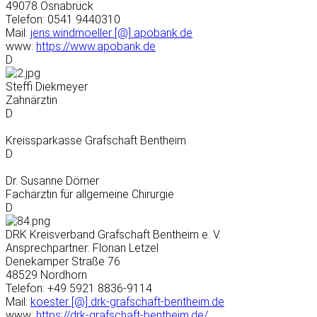
49078 Osnabrück
Telefon: 0541 9440310
Mail:
jens.windmoeller [@] apobank.de
www:
https://www.apobank.de
D
Steffi Diekmeyer
Zahnärztin
D
Kreissparkasse Grafschaft Bentheim
D
Dr. Susanne Dörner
Fachärztin für allgemeine Chirurgie
D
DRK Kreisverband Grafschaft Bentheim e. V.
Ansprechpartner: Florian Letzel
Denekamper Straße 76
48529 Nordhorn
Telefon: +49 5921 8836-9114
Mail:
koester [@] drk-grafschaft-bentheim.de
www:
https://drk-grafschaft-bentheim.de/