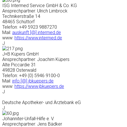
ISG Intermed Service GmbH & Co. KG
Ansprechpartner: Ulrich Limbrock
Technikerstraße 14
48465 Schüttorf
Telefon: +49 5923 9887270
Mail:
auskunft [@] intermed.de
www:
https://www.intermed.de
J
J+B Küpers GmbH
Ansprechpartner: Joachim Küpers
Alte Piccardie 31
49828 Osterwald
Telefon: +49 (0) 5946 9100-0
Mail:
info [@] jbkuepers.de
www:
https://www.jbkuepers.de
J
Deutsche Apotheker- und Ärztebank eG
J
Johanniter-Unfall-Hilfe e. V.
Ansprechpartner: Jens Bädker