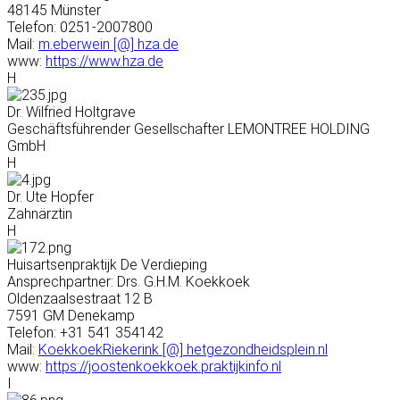
48145 Münster
Telefon: 0251-2007800
Mail:
m.eberwein [@] hza.de
www:
https://www.hza.de
H
Dr. Wilfried Holtgrave
Geschäftsführender Gesellschafter LEMONTREE HOLDING
GmbH
H
Dr. Ute Hopfer
Zahnärztin
H
Huisartsenpraktijk De Verdieping
Ansprechpartner: Drs. G.H.M. Koekkoek
Oldenzaalsestraat 12 B
7591 GM Denekamp
Telefon: +31 541 354142
Mail:
KoekkoekRiekerink [@] hetgezondheidsplein.nl
www:
https://joostenkoekkoek.praktijkinfo.nl
I