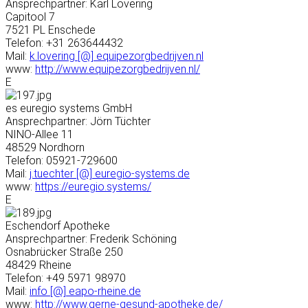
Ansprechpartner: Karl Lövering
Capitool 7
7521 PL Enschede
Telefon: +31 263644432
Mail:
k.lovering [@] equipezorgbedrijven.nl
www:
http://www.equipezorgbedrijven.nl/
E
es euregio systems GmbH
Ansprechpartner: Jörn Tüchter
NINO-Allee 11
48529 Nordhorn
Telefon: 05921-729600
Mail:
j.tuechter [@] euregio-systems.de
www:
https://euregio.systems/
E
Eschendorf Apotheke
Ansprechpartner: Frederik Schöning
Osnabrücker Straße 250
48429 Rheine
Telefon: +49 5971 98970
Mail:
info [@] eapo-rheine.de
www:
http://www.gerne-gesund-apotheke.de/