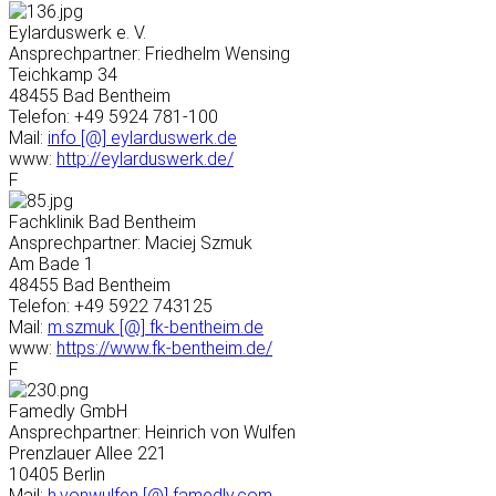
Eylarduswerk e. V.
Ansprechpartner: Friedhelm Wensing
Teichkamp 34
48455 Bad Bentheim
Telefon: +49 5924 781-100
Mail:
info [@] eylarduswerk.de
www:
http://eylarduswerk.de/
F
Fachklinik Bad Bentheim
Ansprechpartner: Maciej Szmuk
Am Bade 1
48455 Bad Bentheim
Telefon: +49 5922 743125
Mail:
m.szmuk [@] fk-bentheim.de
www:
https://www.fk-bentheim.de/
F
Famedly GmbH
Ansprechpartner: Heinrich von Wulfen
Prenzlauer Allee 221
10405 Berlin
Mail:
h.vonwulfen [@] famedly.com