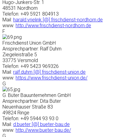
Hugo-Junkers-Str. 1
48531 Nordhorn
Telefon: +49 5921 804913
Mail:
harald.vrielink [@] frischdienst-nordhorn.de
www:
http://www.frischdienst-nordhorn.de
F
Frischdienst Union GmbH
Ansprechpartner: Ralf Duhm
Ziegeleistraße 5
33775 Versmold
Telefon: +49 5423 969326
Mail:
ralf.duhm [@] frischdienst-union.de
www:
https://www.frischdienst-union.de/
G
G. Büter Bauunternehmen GmbH
Ansprechpartner: Dita Büter
Neuenhauser Straße 83
49824 Ringe
Telefon: +49 5944 93 93 0
Mail:
d.bueter [@] bueter-bau.de
www:
http://www.bueter-bau.de/
G